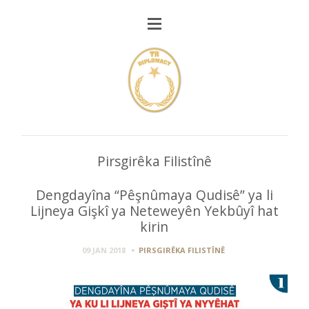
Pirsgirêka Filistînê
Dengdayîna “Pêşnûmaya Qudisê” ya li
Lijneya Gişkî ya Neteweyên Yekbûyî hat
kirin
09 JAN 2018
PIRSGIRÊKA FILISTÎNÊ