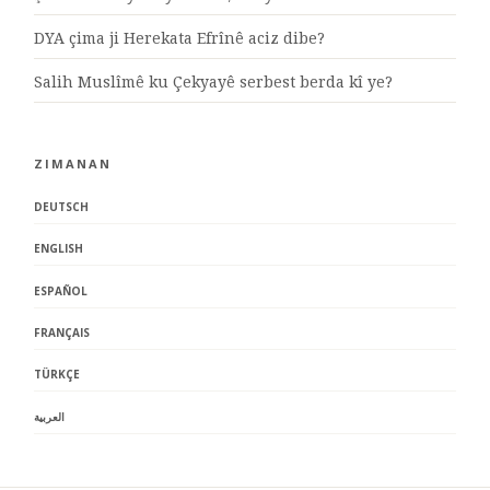
DYA çima ji Herekata Efrînê aciz dibe?
Salih Muslîmê ku Çekyayê serbest berda kî ye?
ZIMANAN
DEUTSCH
ENGLISH
ESPAÑOL
FRANÇAIS
TÜRKÇE
العربية