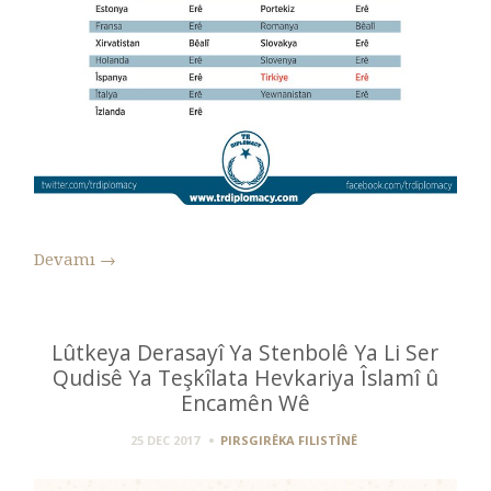
Devamı
→
Lûtkeya Derasayî Ya Stenbolê Ya Li Ser
Qudisê Ya Teşkîlata Hevkariya Îslamî û
Encamên Wê
25 DEC 2017
PIRSGIRÊKA FILISTÎNÊ