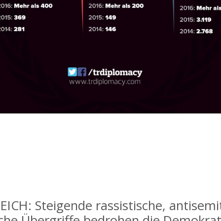
ICH: Steigende rassistische, antisemit
iche Übergriffe bedrohen die Demokrat