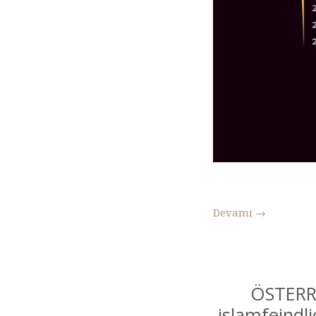
Devamı
→
ÖSTERRE
islamfeindl