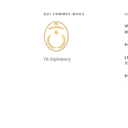
QUI SOMMES-NOUS
C
V
H
P
L
TR Diplomacy
T
P