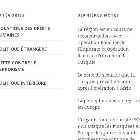
ATÉGORIES
DERNIÈRES NOTES
IOLATIONS DES DROITS
La région est en cours de
UMAINES
reconstruction avec
Opération Bouclier de
OLITIQUE ÉTRANGÈRE
l'Euphrate et Opération
Rameau d'Olivier de la
UTTE CONTRE LE
Turquie
ERRORISME
La zone de sécurité que la
Turquie prévoit d’établir
OLITIQUE INTÉRIEURE
après l’opération à Afrin
La perception des immigran
en Europe
L’organisation terroriste PKK
PYD attaque les mosquées e
Europe, les gouvernements
européens ne sont que de