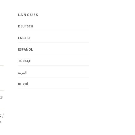
LANGUES
DEUTSCH
ENGLISH
ESPAÑOL
TÜRKÇE
العربية
KURDÎ
ts
 /
n