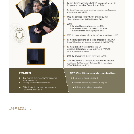
Devamı
→