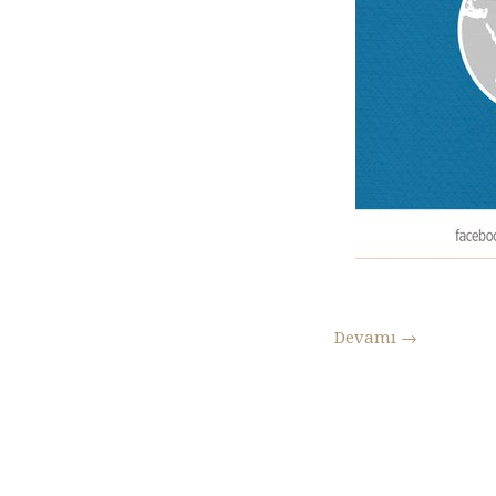
Devamı
→