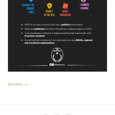
Devamı
→